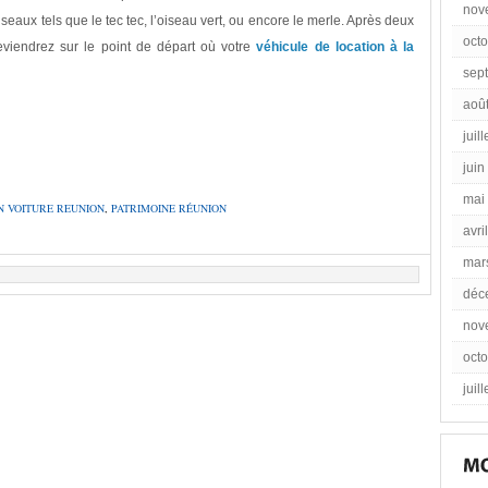
nov
seaux tels que le tec tec, l’oiseau vert, ou encore le merle. Après deux
oct
viendrez sur le point de départ où votre
véhicule de location à la
sep
aoû
juil
juin
mai
N VOITURE REUNION
,
PATRIMOINE RÉUNION
avri
mar
déc
nov
oct
juil