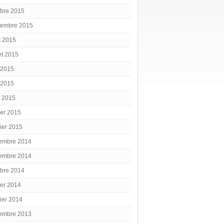
obre 2015
tembre 2015
t 2015
let 2015
 2015
 2015
l 2015
ier 2015
ier 2015
embre 2014
embre 2014
obre 2014
ier 2014
ier 2014
embre 2013