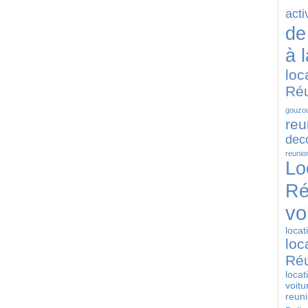
acti
de
à 
loc
Ré
gouzou
reu
deco
reunio
Lo
Ré
vo
locat
loc
Ré
locat
voitu
reun