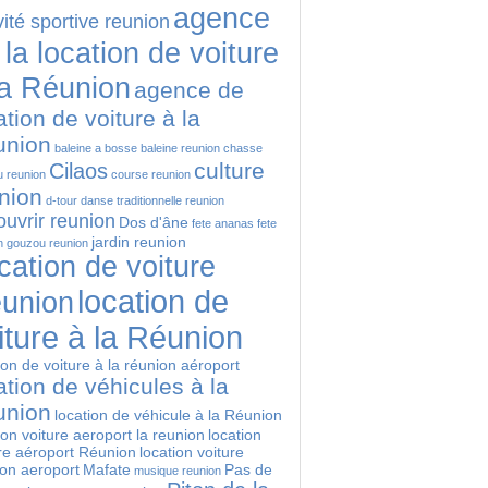
agence
vité sportive reunion
 la location de voiture
la Réunion
agence de
ation de voiture à la
union
baleine a bosse
baleine reunion
chasse
culture
Cilaos
 reunion
course reunion
nion
d-tour
danse traditionnelle reunion
uvrir reunion
Dos d'âne
fete ananas
fete
jardin reunion
n
gouzou reunion
cation de voiture
location de
union
iture à la Réunion
ion de voiture à la réunion aéroport
ation de véhicules à la
union
location de véhicule à la Réunion
ion voiture aeroport la reunion
location
re aéroport Réunion
location voiture
ion aeroport
Mafate
Pas de
musique reunion