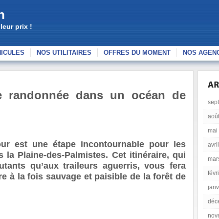
n
eur prix !
HICULES
NOS UTILITAIRES
OFFRES DU MOMENT
NOS AGEN
e randonnée dans un océan de
sep
aoû
mai
ur est une étape incontournable pour les
avri
a Plaine-des-Palmistes. Cet itinéraire, qui
mar
tants qu’aux traileurs aguerris, vous fera
févr
e à la fois sauvage et paisible de la forêt de
janv
déc
nov