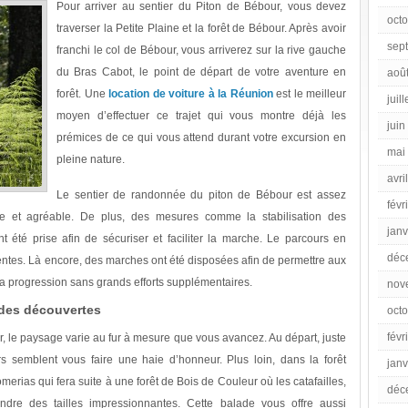
Pour arriver au sentier du Piton de Bébour, vous devez
oct
traverser la Petite Plaine et la forêt de Bébour. Après avoir
sep
franchi le col de Bébour, vous arriverez sur la rive gauche
du Bras Cabot, le point de départ de votre aventure en
aoû
forêt. Une
location de voiture à la Réunion
est le meilleur
juil
moyen d’effectuer ce trajet qui vous montre déjà les
juin
prémices de ce qui vous attend durant votre excursion en
mai
pleine nature.
avri
Le sentier de randonnée du piton de Bébour est assez
févr
le et agréable. De plus, des mesures comme la stabilisation des
janv
t été prise afin de sécuriser et faciliter la marche. Le parcours en
déc
 pentes. Là encore, des marches ont été disposées afin de permettre aux
la progression sans grands efforts supplémentaires.
nov
ndes découvertes
oct
févr
, le paysage varie au fur à mesure que vous avancez. Au départ, juste
s semblent vous faire une haie d’honneur. Plus loin, dans la forêt
janv
erias qui fera suite à une forêt de Bois de Couleur où les catafailles,
déc
ndre des tailles impressionnantes. Cette balade vous offre aussi