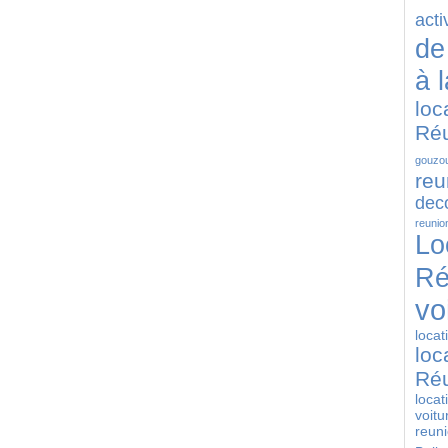
acti
de
à 
loc
Ré
gouzou
reu
deco
reunio
Lo
Ré
vo
locat
loc
Ré
locat
voitu
reun