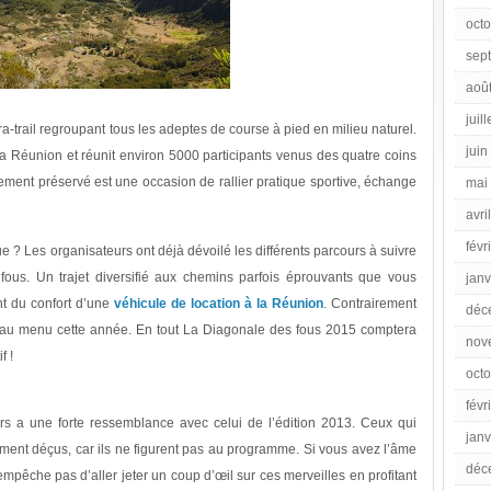
oct
sep
aoû
juil
a-trail regroupant tous les adeptes de course à pied en milieu naturel.
juin
a Réunion et réunit environ 5000 participants venus des quatre coins
ent préservé est une occasion de rallier pratique sportive, échange
mai
avri
févr
e ? Les organisateurs ont déjà dévoilé les différents parcours à suivre
fous. Un trajet diversifié aux chemins parfois éprouvants que vous
janv
nt du confort d’une
véhicule de location à la Réunion
. Contrairement
déc
ra au menu cette année. En tout La Diagonale des fous 2015 comptera
nov
f !
oct
févr
rs a une forte ressemblance avec celui de l’édition 2013. Ceux qui
janv
rement déçus, car ils ne figurent pas au programme. Si vous avez l’âme
déc
empêche pas d’aller jeter un coup d’œil sur ces merveilles en profitant