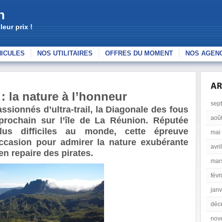
n
eur prix !
HICULES
NOS UTILITAIRES
OFFRES DU MOMENT
NOS AGEN
: la nature à l’honneur
sep
sionnés d’ultra-trail, la Diagonale des fous
aoû
prochain sur l’île de La Réunion. Réputée
us difficiles au monde, cette épreuve
mai
ccasion pour admirer la nature exubérante
avri
en repaire des pirates.
mar
févr
janv
déc
nov