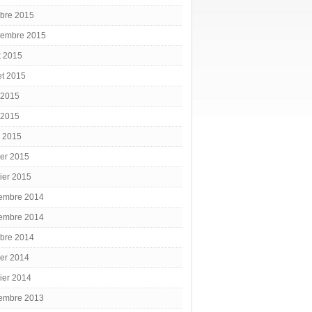
obre 2015
tembre 2015
t 2015
let 2015
 2015
 2015
l 2015
ier 2015
ier 2015
embre 2014
embre 2014
obre 2014
ier 2014
ier 2014
embre 2013