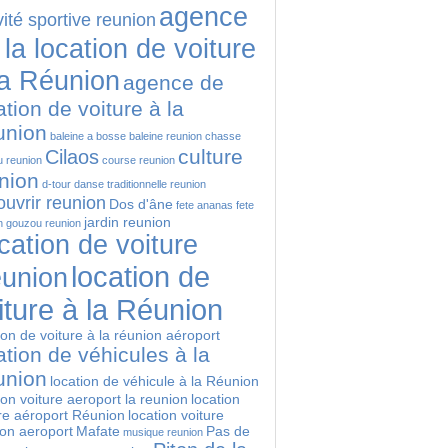
agence
vité sportive reunion
 la location de voiture
la Réunion
agence de
ation de voiture à la
union
baleine a bosse
baleine reunion
chasse
culture
Cilaos
 reunion
course reunion
nion
d-tour
danse traditionnelle reunion
uvrir reunion
Dos d'âne
fete ananas
fete
jardin reunion
n
gouzou reunion
cation de voiture
location de
union
iture à la Réunion
ion de voiture à la réunion aéroport
ation de véhicules à la
union
location de véhicule à la Réunion
ion voiture aeroport la reunion
location
re aéroport Réunion
location voiture
ion aeroport
Mafate
Pas de
musique reunion