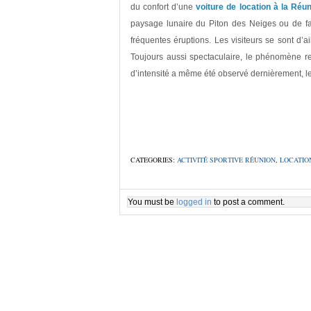
du confort d’une
voiture de location à la Réu
paysage lunaire du Piton des Neiges ou de fai
fréquentes éruptions. Les visiteurs se sont d’a
Toujours aussi spectaculaire, le phénomène re
d’intensité a même été observé dernièrement, l
CATEGORIES:
ACTIVITÉ SPORTIVE RÉUNION
,
LOCATIO
You must be
logged in
to post a comment.