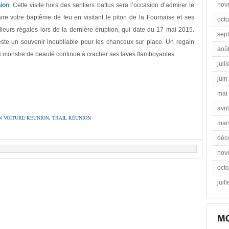
nov
nion
. Cette visite hors des sentiers battus sera l’occasion d’admirer le
re votre baptême de feu en visitant le piton de la Fournaise et ses
oct
illeurs régalés lors de la dernière éruption, qui date du 17 mai 2015.
sep
ste un souvenir inoubliable pour les chanceux sur place. Un regain
aoû
e monstre de beauté continue à cracher ses laves flamboyantes.
juil
juin
mai
avri
N VOITURE REUNION
,
TRAIL RÉUNION
mar
déc
nov
oct
juil