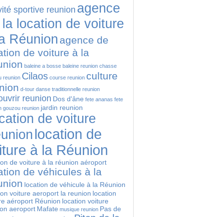
agence
vité sportive reunion
 la location de voiture
la Réunion
agence de
ation de voiture à la
union
baleine a bosse
baleine reunion
chasse
culture
Cilaos
 reunion
course reunion
nion
d-tour
danse traditionnelle reunion
uvrir reunion
Dos d'âne
fete ananas
fete
jardin reunion
n
gouzou reunion
cation de voiture
location de
union
iture à la Réunion
ion de voiture à la réunion aéroport
ation de véhicules à la
union
location de véhicule à la Réunion
ion voiture aeroport la reunion
location
re aéroport Réunion
location voiture
ion aeroport
Mafate
Pas de
musique reunion