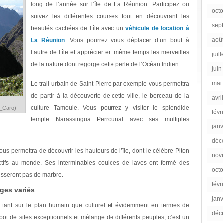
long de l’année sur l’île de La Réunion. Participez ou
oct
suivez les différentes courses tout en découvrant les
sep
beautés cachées de l’île avec un
véhicule de location à
aoû
La Réunion
. Vous pourrez vous déplacer d’un bout à
l’autre de l’île et apprécier en même temps les merveilles
juil
de la nature dont regorge cette perle de l’Océan Indien.
juin
mai
Le trail urbain de Saint-Pierre par exemple vous permettra
de partir à la découverte de cette ville, le berceau de la
avri
culture Tamoule. Vous pourrez y visiter le splendide
y_Caro)
févr
temple Narassingua Perrounal avec ses multiples
janv
déc
ous permettra de découvrir les hauteurs de l’île, dont le célèbre Piton
nov
actifs au monde. Ses interminables coulées de laves ont formé des
oct
isseront pas de marbre.
févr
ges variés
janv
s tant sur le plan humain que culturel et évidemment en termes de
déc
pot de sites exceptionnels et mélange de différents peuples, c’est un