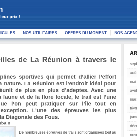
n
eur prix !
HICULES
NOS UTILITAIRES
OFFRES DU MOMENT
NOS AGEN
lles de La Réunion à travers le
sep
aoû
lines sportives qui permet d’allier l’effort
mai
 nature. La Réunion est l’endroit idéal pour
réunit de plus en plus d’adeptes. Avec une
avri
faune et de la flore locale, le trail est l’une
mar
ue l’on peut pratiquer sur l’île tout en
févr
exception. L’une des épreuves les plus
la Diagonale des Fous.
janv
rbain
déc
De nombreuses épreuves de trails sont organisées tout au
nov