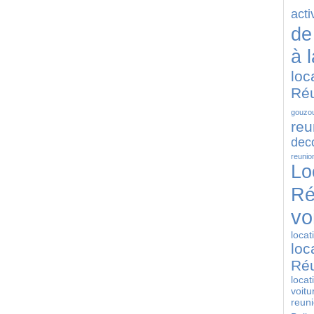
acti
de
à 
loc
Ré
gouzou
reu
deco
reunio
Lo
Ré
vo
locat
loc
Ré
locat
voitu
reun