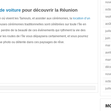
nov
de voiture
pour découvrir la Réunion
oct
sep
 où vivent les Tamouls, et assister aux cérémonies, la
location d’un
aoû
ses cérémonies traditionnelles sont célébrées sur toute l’île en
 perdre de la beauté de ces évènements qui rythment la vie des
juil
ur les routes de l’île vous dépaysera certainement, et vous pourrez
juin
se photo ou détente dans ces paysages de rêve.
mai
avri
mar
déc
nov
oct
juil