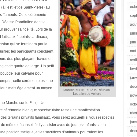
de La Marche sur le Feu est à
oct
à l’est) et de Saint-Pierre (au
és Tamouls. Cette cérémonie
sep
a Déesse Pandiallee dont la
aoû
r prouver sa fidélité. Lors de la
juil
 faits aux 4 points cardinaux,
juin
ssion qui se terminera par la
mai
urifier, les participants concluent
urs des plus glaçant : traverser
avri
ng et de quatre de large. Un petit
févr
 bout de leur calvaire pour
janv
compris, cette cérémonie est une
déc
ouleur, mais également un moyen
Marche sur le Feu à la Réunion-
Location de voiture
nov
ne Marche sur le Feu, il faut
oct
e cérémonie bien que spectaculaire reste une manifestation
févr
des terrains privatifs familiaux. Vous serez accueilli si vous respectez
janv
out de même déconseillé d’y assister avec de jeunes enfants car la
déc
position statique, et les sacrifices d’animaux pourraient les