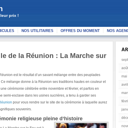
n
eur prix !
HICULES
NOS UTILITAIRES
OFFRES DU MOMENT
NOS AGEN
le de la Réunion : La Marche sur
sep
aoû
 Réunion est le résultat d’un savant mélange entre des peuplades
mai
. Ce mélange donne à la Réunion ses traditions hautes en couleur et
avri
 une cérémonie célébrée entre novembre et février, et parfois en
mar
gine semi-esclave dans les usines sucrières, a tenu à garder ses
févr
 Réunion
pour vous rendre sur le site de la cérémonie à laquelle aurez
magnifiques souvenirs.
janv
émonie religieuse pleine d’histoire
déc
nov