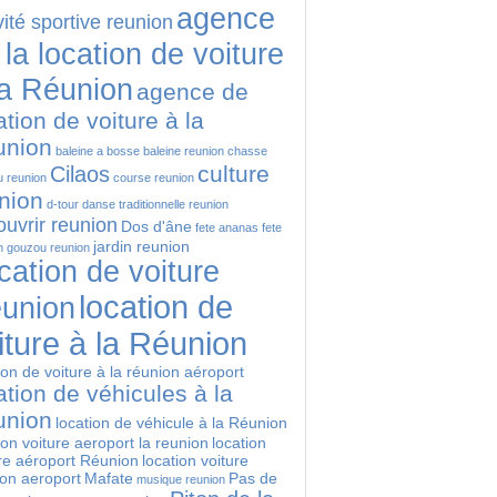
agence
vité sportive reunion
 la location de voiture
la Réunion
agence de
ation de voiture à la
union
baleine a bosse
baleine reunion
chasse
culture
Cilaos
 reunion
course reunion
nion
d-tour
danse traditionnelle reunion
uvrir reunion
Dos d'âne
fete ananas
fete
jardin reunion
n
gouzou reunion
cation de voiture
location de
union
iture à la Réunion
ion de voiture à la réunion aéroport
ation de véhicules à la
union
location de véhicule à la Réunion
ion voiture aeroport la reunion
location
re aéroport Réunion
location voiture
ion aeroport
Mafate
Pas de
musique reunion