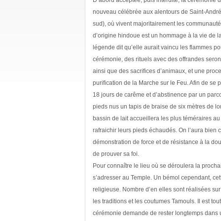
D’abord acceptée, puis interdite, la cérémonie 
nouveau célébrée aux alentours de Saint-André (
sud), où vivent majoritairement les communaut
d’origine hindoue est un hommage à la vie de l
légende dit qu’elle aurait vaincu les flammes pou
cérémonie, des rituels avec des offrandes seront
ainsi que des sacrifices d’animaux, et une proce
purification de la Marche sur le Feu. Afin de se p
18 jours de carême et d’abstinence par un parco
pieds nus un tapis de braise de six mètres de lo
bassin de lait accueillera les plus téméraires au
rafraichir leurs pieds échaudés. On l’aura bien 
démonstration de force et de résistance à la d
de prouver sa foi.
Pour connaître le lieu où se déroulera la prochai
s’adresser au Temple. Un bémol cependant, cett
religieuse. Nombre d’en elles sont réalisées sur 
les traditions et les coutumes Tamouls. Il est t
cérémonie demande de rester longtemps dans une 