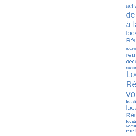
acti
de
à 
loc
Ré
gouzou
reu
deco
reunio
Lo
Ré
vo
locat
loc
Ré
locat
voitu
reun